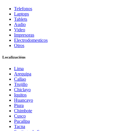
Telefonos
Laptops
Tablets
Audio
Video
Impresoras
Electrodomesticos
Otros
Localizacións
Lima
Arequipa
Callao
Trujillo
Chiclayo
Iquitos
Huancayo
Piura
Chimbote
Cusco
Pucallpa
Tacna