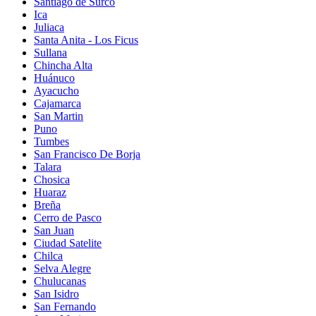
Santiago de Surco
Ica
Juliaca
Santa Anita - Los Ficus
Sullana
Chincha Alta
Huánuco
Ayacucho
Cajamarca
San Martin
Puno
Tumbes
San Francisco De Borja
Talara
Chosica
Huaraz
Breña
Cerro de Pasco
San Juan
Ciudad Satelite
Chilca
Selva Alegre
Chulucanas
San Isidro
San Fernando