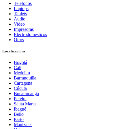
Telefonos
Laptops
Tablets
Audio
Video
Impresoras
Electrodomesticos
Otros
Localizacións
Bogotá
Cali
Medellín
Barranquilla
Cartagena
Cúcuta
Bucaramanga
Pereira
Santa Marta
Ibagué
Bello
Pasto
Manizales