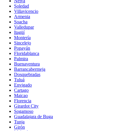
Neiva
Soledad
Villavicencio
Armenia
Soacha
Valledupar
Itagüí
Montería
Sincelejo
Popayán
Floridablanca
Palmira
Buenaventura
Barrancabermeja
Dosquebradas
Tuluá
Envigado
Cartago
Maicao
Florencia
Girardot City
Sogamoso
Guadalajara de Buga
Tunja
Girón