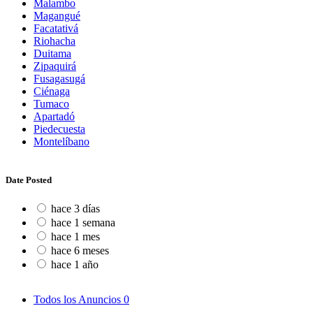
Malambo
Magangué
Facatativá
Riohacha
Duitama
Zipaquirá
Fusagasugá
Ciénaga
Tumaco
Apartadó
Piedecuesta
Montelíbano
Date Posted
hace 3 días
hace 1 semana
hace 1 mes
hace 6 meses
hace 1 año
Todos los Anuncios
0