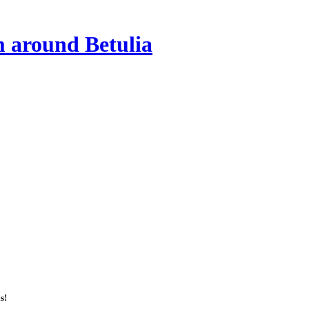
 around Betulia
s!