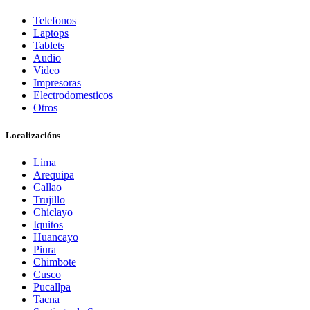
Telefonos
Laptops
Tablets
Audio
Video
Impresoras
Electrodomesticos
Otros
Localizacións
Lima
Arequipa
Callao
Trujillo
Chiclayo
Iquitos
Huancayo
Piura
Chimbote
Cusco
Pucallpa
Tacna