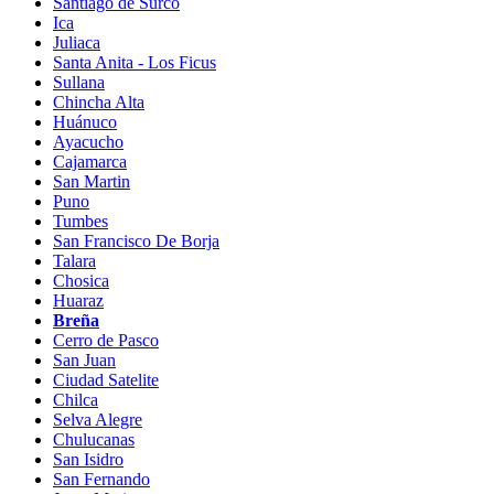
Santiago de Surco
Ica
Juliaca
Santa Anita - Los Ficus
Sullana
Chincha Alta
Huánuco
Ayacucho
Cajamarca
San Martin
Puno
Tumbes
San Francisco De Borja
Talara
Chosica
Huaraz
Breña
Cerro de Pasco
San Juan
Ciudad Satelite
Chilca
Selva Alegre
Chulucanas
San Isidro
San Fernando