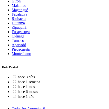
Girón
Malambo
Magangué
Facatativá
Riohacha
Duitama
Zipaquirá
Fusagasugá
Ciénaga
Tumaco
Apartadó
Piedecuesta
Montelíbano
Date Posted
hace 3 días
hace 1 semana
hace 1 mes
hace 6 meses
hace 1 año
Todos los Anuncios
0