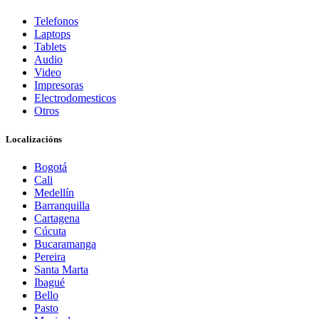
Telefonos
Laptops
Tablets
Audio
Video
Impresoras
Electrodomesticos
Otros
Localizacións
Bogotá
Cali
Medellín
Barranquilla
Cartagena
Cúcuta
Bucaramanga
Pereira
Santa Marta
Ibagué
Bello
Pasto