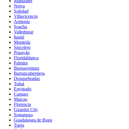
Manizales
Neiva
Soledad
Villavicencio
Armenia
Soacha
Valledupar
Itagüí
Montería
Sincelejo
Popayán
Floridablanca
Palmira
Buenaventura
Barrancabermeja
Dosquebradas
Tuluá
Envigado
Cartago
Maicao
Florencia
Girardot City
Sogamoso
Guadalajara de Buga
Tunja