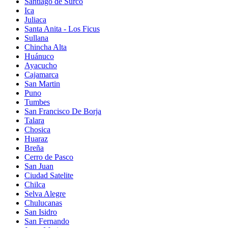
Santiago de Surco
Ica
Juliaca
Santa Anita - Los Ficus
Sullana
Chincha Alta
Huánuco
Ayacucho
Cajamarca
San Martin
Puno
Tumbes
San Francisco De Borja
Talara
Chosica
Huaraz
Breña
Cerro de Pasco
San Juan
Ciudad Satelite
Chilca
Selva Alegre
Chulucanas
San Isidro
San Fernando