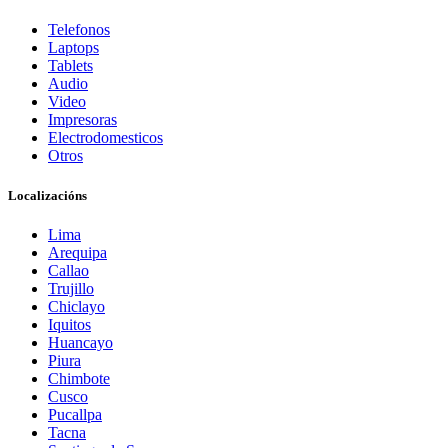
Telefonos
Laptops
Tablets
Audio
Video
Impresoras
Electrodomesticos
Otros
Localizacións
Lima
Arequipa
Callao
Trujillo
Chiclayo
Iquitos
Huancayo
Piura
Chimbote
Cusco
Pucallpa
Tacna