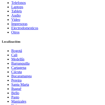
Telefonos
Laptops
Tablets
Audio
Video
Impresoras
Electrodomesticos
Otros
Localizacións
Bogotá
Cali
Medellín
Barranquilla
Cartagena
Cúcuta
Bucaramanga
Pereira
Santa Marta
Ibagué
Bello
Pasto
Manizales