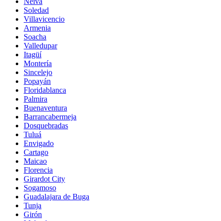
Neiva
Soledad
Villavicencio
Armenia
Soacha
Valledupar
Itagüí
Montería
Sincelejo
Popayán
Floridablanca
Palmira
Buenaventura
Barrancabermeja
Dosquebradas
Tuluá
Envigado
Cartago
Maicao
Florencia
Girardot City
Sogamoso
Guadalajara de Buga
Tunja
Girón