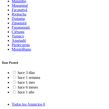
Malambo
Magangué
Facatativá
Riohacha
Duitama
Zipaquirá
Fusagasugá
Ciénaga
Tumaco
Apartadó
Piedecuesta
Montelíbano
Date Posted
hace 3 días
hace 1 semana
hace 1 mes
hace 6 meses
hace 1 año
Todos los Anuncios
0