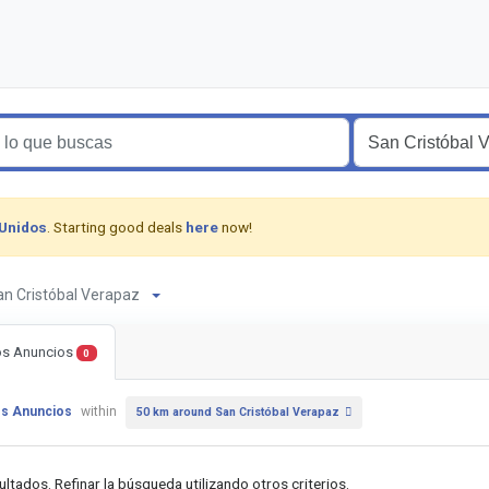
 Unidos
. Starting good deals
here
now!
San Cristóbal Verapaz
os Anuncios
0
os Anuncios
within
50 km around San Cristóbal Verapaz
ultados. Refinar la búsqueda utilizando otros criterios.