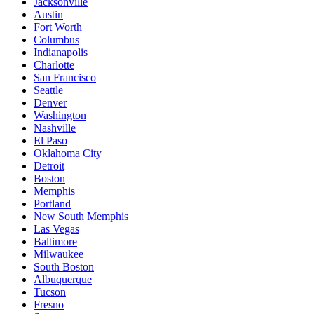
Jacksonville
Austin
Fort Worth
Columbus
Indianapolis
Charlotte
San Francisco
Seattle
Denver
Washington
Nashville
El Paso
Oklahoma City
Detroit
Boston
Memphis
Portland
New South Memphis
Las Vegas
Baltimore
Milwaukee
South Boston
Albuquerque
Tucson
Fresno