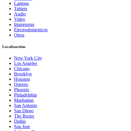
Laptops
Tablets
Audio
Video
Impresoras
Electrodomesticos
Otros
Localizacións
New York City
Los Angeles
Chicago
Brooklyn
Houston
Queens
Phoenix
Philadelphia
Manhattan
San Antonio
San Diego
The Bronx
Dallas
San Jose