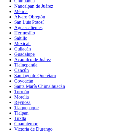
Chihuahua
Naucalpan de Juárez
Mérida
Álvaro Obregón
San Luis Potosí
Aguascalientes
Hermosillo
Saltillo
Mexicali
Culiacán
Guadalupe
Acapulco de Juárez
Tlalnepantla
Cancún
Santiago de Querétaro
Coyoacán
Santa María Chimalhuacán
Torreón
Morelia
Reynosa
Tlaquepaque
Tlalpan
Tuxtla
Cuauhtémoc
Victoria de Durango