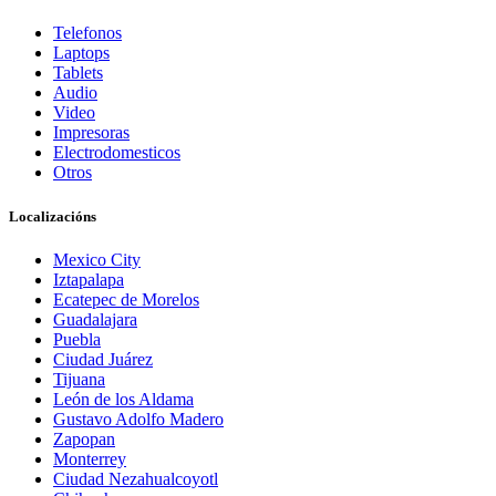
Telefonos
Laptops
Tablets
Audio
Video
Impresoras
Electrodomesticos
Otros
Localizacións
Mexico City
Iztapalapa
Ecatepec de Morelos
Guadalajara
Puebla
Ciudad Juárez
Tijuana
León de los Aldama
Gustavo Adolfo Madero
Zapopan
Monterrey
Ciudad Nezahualcoyotl