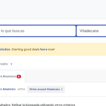
 Unidos
. Starting good deals
here
now!
adecans
os Anuncios
0
os Anuncios
within
50 km around Viladecans
ultados. Refinar la búsqueda utilizando otros criterios.