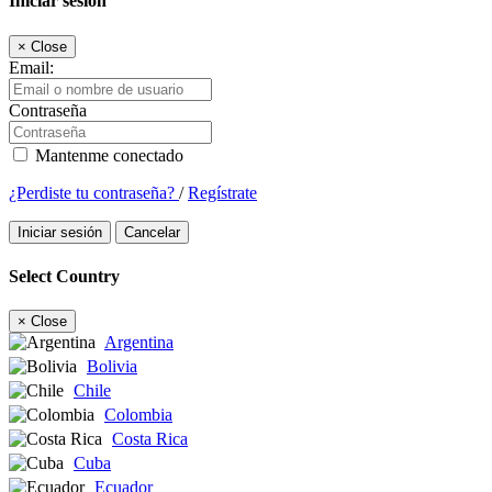
Iniciar sesión
×
Close
Email:
Contraseña
Mantenme conectado
¿Perdiste tu contraseña?
/
Regístrate
Iniciar sesión
Cancelar
Select Country
×
Close
Argentina
Bolivia
Chile
Colombia
Costa Rica
Cuba
Ecuador