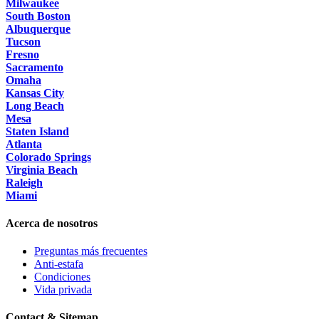
Milwaukee
South Boston
Albuquerque
Tucson
Fresno
Sacramento
Omaha
Kansas City
Long Beach
Mesa
Staten Island
Atlanta
Colorado Springs
Virginia Beach
Raleigh
Miami
Acerca de nosotros
Preguntas más frecuentes
Anti-estafa
Condiciones
Vida privada
Contact & Sitemap