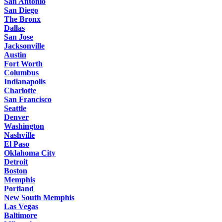
San Antonio
San Diego
The Bronx
Dallas
San Jose
Jacksonville
Austin
Fort Worth
Columbus
Indianapolis
Charlotte
San Francisco
Seattle
Denver
Washington
Nashville
El Paso
Oklahoma City
Detroit
Boston
Memphis
Portland
New South Memphis
Las Vegas
Baltimore