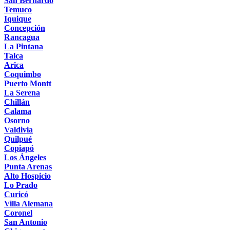
San Bernardo
Temuco
Iquique
Concepción
Rancagua
La Pintana
Talca
Arica
Coquimbo
Puerto Montt
La Serena
Chillán
Calama
Osorno
Valdivia
Quilpué
Copiapó
Los Ángeles
Punta Arenas
Alto Hospicio
Lo Prado
Curicó
Villa Alemana
Coronel
San Antonio