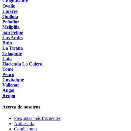
Chiguayante
Ovalle
Linares
Quillota
Peñaflor
Melipilla
San Felipe
Los Andes
Buin
La Tirana
Talagante
Lota
Hacienda La Calera
Tomé
Penco
Coyhaique
Vallenar
Angol
Rengo
Acerca de nosotros
Preguntas más frecuentes
Anti-estafa
Condiciones