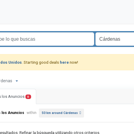
ados Unidos
. Starting good deals
here
now!
Cárdenas
 los Anuncios
0
 los Anuncios
within
50 km around Cárdenas
resultados. Refinar la búsqueda utilizando otros criterios.