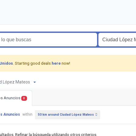
 Unidos
. Starting good deals
here
now!
dad López Mateos
os Anuncios
0
os Anuncios
within
50 km around Ciudad López Mateos
ultados. Refinar la búsqueda utilizando otros criterios.