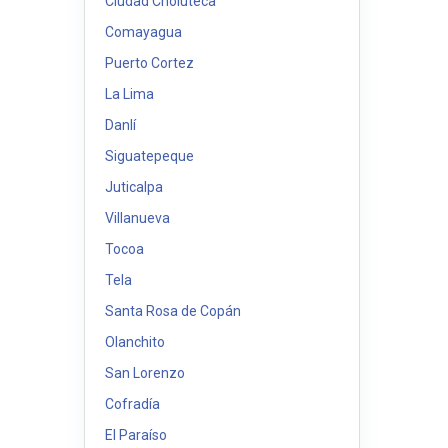
Ciudad Choluteca
Comayagua
Puerto Cortez
La Lima
Danlí
Siguatepeque
Juticalpa
Villanueva
Tocoa
Tela
Santa Rosa de Copán
Olanchito
San Lorenzo
Cofradía
El Paraíso