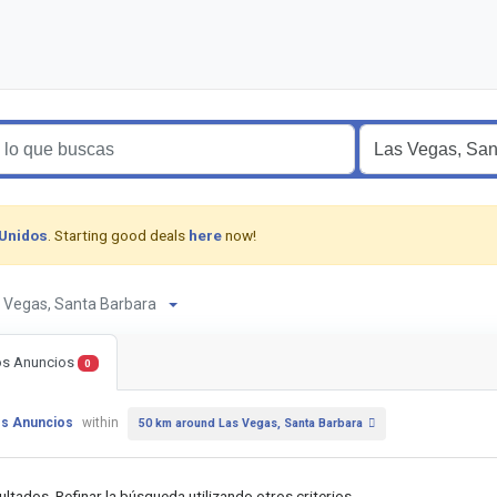
 Unidos
. Starting good deals
here
now!
as Vegas, Santa Barbara
os Anuncios
0
os Anuncios
within
50 km around Las Vegas, Santa Barbara
ultados. Refinar la búsqueda utilizando otros criterios.