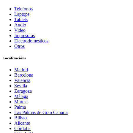
Telefonos
Laptops
Tablets
Audio
Video
Impresoras
Electrodomesticos
Otros
Localizacións
Madrid
Barcelona
Valencia
Sevilla
Zaragoza
Málaga
Murcia
Palma
Las Palmas de Gran Canaria
Bilbao
Alicante
Córdoba