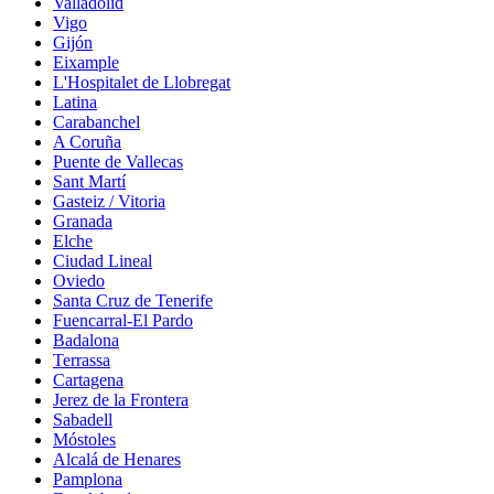
Valladolid
Vigo
Gijón
Eixample
L'Hospitalet de Llobregat
Latina
Carabanchel
A Coruña
Puente de Vallecas
Sant Martí
Gasteiz / Vitoria
Granada
Elche
Ciudad Lineal
Oviedo
Santa Cruz de Tenerife
Fuencarral-El Pardo
Badalona
Terrassa
Cartagena
Jerez de la Frontera
Sabadell
Móstoles
Alcalá de Henares
Pamplona