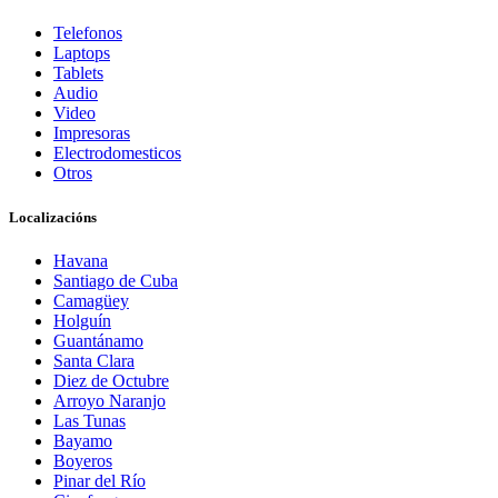
Telefonos
Laptops
Tablets
Audio
Video
Impresoras
Electrodomesticos
Otros
Localizacións
Havana
Santiago de Cuba
Camagüey
Holguín
Guantánamo
Santa Clara
Diez de Octubre
Arroyo Naranjo
Las Tunas
Bayamo
Boyeros
Pinar del Río