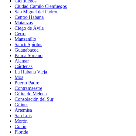
Cienfuegos
Ciudad Camilo Cienfuegos
San Miguel del Padrón
Centro Habana
Matanzas
Ciego de Ávila
Cerro
Manzanillo
Sancti Spíritus
Guanabacoa
Palma Soriano
Alamar
Cárdenas
La Habana Vieja
Moa
Puerto Padre
Contramaestre
Güira de Melena
Consolación del Sur
Güines
Artemisa
San Luis
Morón
Colón
Florida