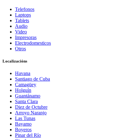
Telefonos
Laptops
Tablets
Audio
Video
Impresoras
Electrodomesticos
Otros
Localizacións
Havana
Santiago de Cuba
Camagüey
Holguín
Guantánamo
Santa Clara
Diez de Octubre
Arroyo Naranjo
Las Tunas
Bayamo
Boyeros
Pinar del Río