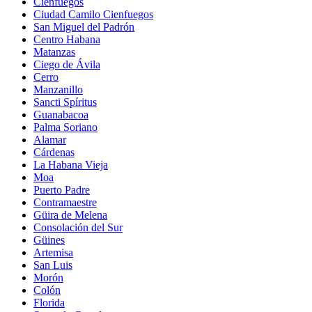
Cienfuegos
Ciudad Camilo Cienfuegos
San Miguel del Padrón
Centro Habana
Matanzas
Ciego de Ávila
Cerro
Manzanillo
Sancti Spíritus
Guanabacoa
Palma Soriano
Alamar
Cárdenas
La Habana Vieja
Moa
Puerto Padre
Contramaestre
Güira de Melena
Consolación del Sur
Güines
Artemisa
San Luis
Morón
Colón
Florida