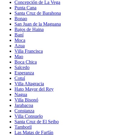
Concepción de La Vega
Punta Cana
Santa Cruz de Barahona
Bonao
San Juan de la Maguana
Bajos de Haina
Baní
Moca
Azua
Villa Francisca
Mao
Boca Chica
Salcedo
Esperanza
Cotuí
Villa Altagracia
Hato Mayor del Rey
Nagua
Villa Bisonó
Jarabacoa
Constanza
Villa Consuelo
Santa Cruz de El Seibo
Tamboril
Las Matas de Farfán